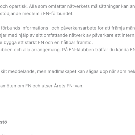
h opartisk. Alla som omfattar nätverkets målsättningar kan anslu
erstödjande medlem i FN-förbundet.
förbunds informations- och påverkansarbete för att främja mänsk
jar med hjälp av sitt omfattande nätverk av påverkare ett inter
e bygga ett starkt FN och en hållbar framtid.
lubben och alla arrangemang. På FN-klubben träffar du kända F
.
skilt meddelande, men medlmskapet kan sägas upp när som hels
emamöten om FN och utser Årets FN-vän.
istö