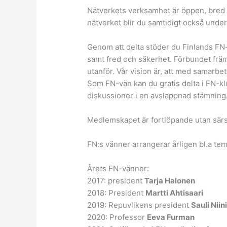
Nätverkets verksamhet är öppen, bred oc
nätverket blir du samtidigt också und
Genom att delta stöder du Finlands FN-
samt fred och säkerhet. Förbundet främ
utanför. Vår vision är, att med samarbet
Som FN-vän kan du gratis delta i FN-k
diskussioner i en avslappnad stämning
Medlemskapet är fortlöpande utan sär
FN:s vänner arrangerar årligen bl.a t
Årets FN-vänner:
2017: president
Tarja Halonen
2018: President
Martti Ahtisaari
2019: Repuvlikens president
Sauli Niin
2020: Professor
Eeva Furman