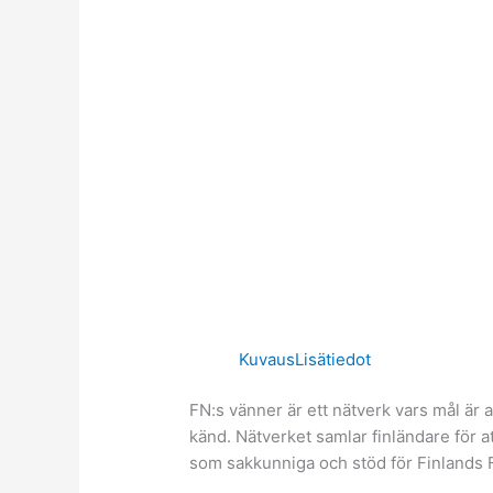
Kuvaus
Lisätiedot
FN:s vänner är ett nätverk vars mål är 
känd. Nätverket samlar finländare för a
som sakkunniga och stöd för Finlands FN