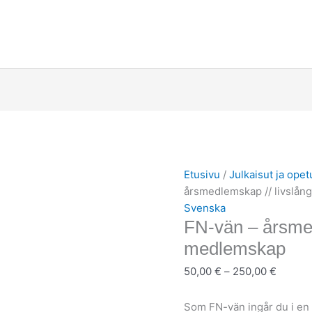
FN-
Hintalu
vän
50,00 
–
-
årsmedlemskap
250,00
Etusivu
/
Julkaisut ja opet
//
årsmedlemskap // livslån
livslångt
Svenska
medlemskap
FN-vän – årsmed
määrä
medlemskap
50,00
€
–
250,00
€
Som FN-vän ingår du i en 