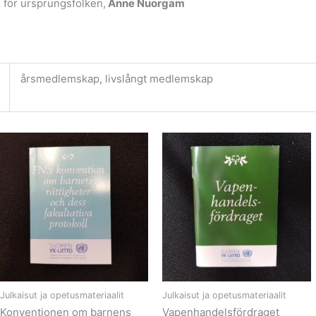
 för ursprungsfolken,
Anne Nuorgam
årsmedlemskap, livslångt medlemskap
Hintaluokka:
Hintaluokka:
Tällä
Tällä
0,00 €
0,00 €
tuotteella
tuotteella
-
-
on
on
10,00 €
10,00 €
useampi
useampi
muunnelma.
muunnelm
Voit
Voit
tehdä
tehdä
valinnat
valinnat
tuotteen
tuotteen
sivulla.
sivulla.
Julkaisut ja opetusmateriaalit
Julkaisut ja opetusmateriaalit
Konventionen om barnens
Vapenhandelsfördraget