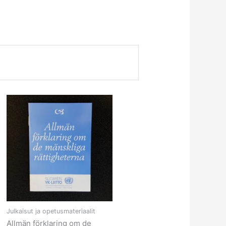
Hintaluokka:
Tällä
0,00 €
tuotteella
-
on
10,00 €
useampi
a.
muunnelma.
Voit
tehdä
valinnat
tuotteen
sivulla.
Julkaisut ja opetusmateriaalit
Allmän förklaring om de