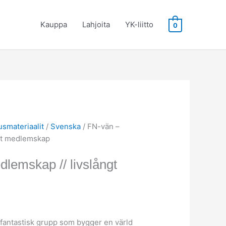
Kauppa
Lahjoita
YK-liitto
0
okka:
€
 €
usmateriaalit
/
Svenska
/ FN-vän –
gt medlemskap
lemskap // livslångt
fantastisk grupp som bygger en värld