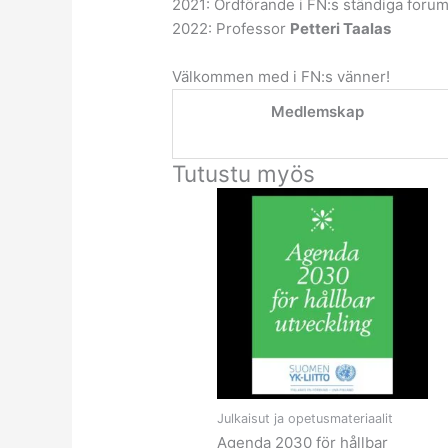
2021: Ordförande i FN:s ständiga forum
2022: Professor
Petteri Taalas
Välkommen med i FN:s vänner!
Medlemskap
Tutustu myös
Hintaluokka:
Tällä
0,00 €
tuotteella
-
on
10,00 €
useampi
muunnelma.
Voit
tehdä
valinnat
tuotteen
sivulla.
Julkaisut ja opetusmateriaalit
Agenda 2030 för hållbar