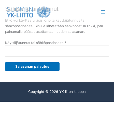
Siirry
Vaaditaan
Pääv
Salasana unohtunut
sisältöön
Etkö voi käyttää tiliäsi? Kirjoita käyttäjätunnus tai
sähköpostiosoite. Sinulle lähetetään sähköpostilla linkki, jota
painamalla pääset asettamaan uuden salasanan.
Käyttäjätunnus tai sähköpostiosoite
*
Salasanan palautus
Copyright © 2026
YK-liiton kauppa